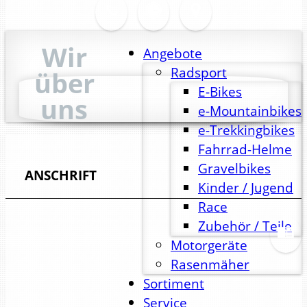
Wir
Angebote
Radsport
über
E-Bikes
uns
e-Mountainbikes
e-Trekkingbikes
Fahrrad-Helme
Gravelbikes
ANSCHRIFT
Kinder / Jugend
Race
Zubehör / Teile
Motorgeräte
Rasenmäher
Sortiment
Service