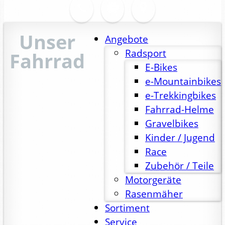
Unser
Angebote
Radsport
Fahrrad
E-Bikes
e-Mountainbikes
e-Trekkingbikes
Fahrrad-Helme
Gravelbikes
Kinder / Jugend
Race
Zubehör / Teile
Motorgeräte
Rasenmäher
Sortiment
Service