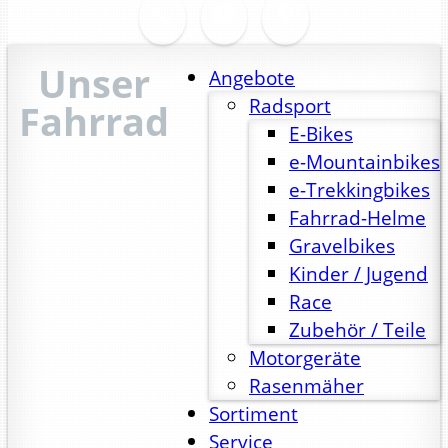
Unser
Angebote
Radsport
Fahrrad
E-Bikes
e-Mountainbikes
e-Trekkingbikes
Fahrrad-Helme
Gravelbikes
Kinder / Jugend
Race
Zubehör / Teile
Motorgeräte
Rasenmäher
Sortiment
Service