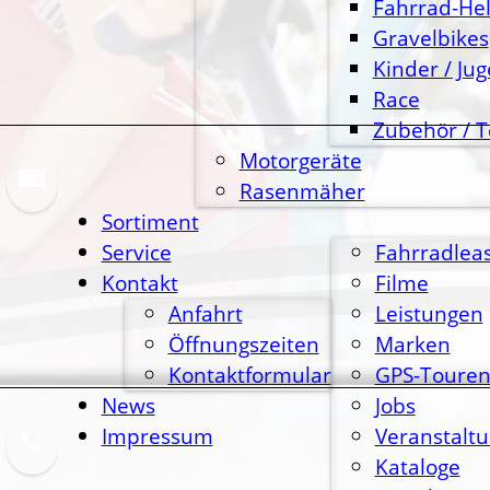
Fahrrad-He
Gravelbikes
Kinder / Ju
Race
Zubehör / T
Motorgeräte
Rasenmäher
Sortiment
Service
Fahrradlea
Kontakt
Filme
Anfahrt
Leistungen
Öffnungszeiten
Marken
Kontaktformular
GPS-Toure
News
Jobs
Impressum
Veranstalt
Kataloge