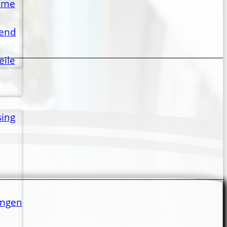
lme
gend
eile
sing
n
ungen