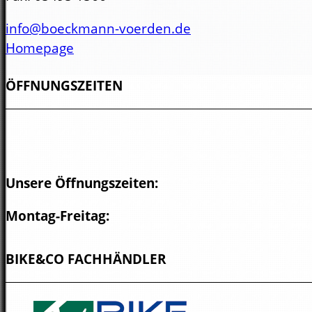
info@boeckmann-voerden.de
Homepage
ÖFFNUNGSZEITEN
Unsere Öffnungszeiten:
Montag-Freitag:
9.00-13.00 Uhr
BIKE&CO FACHHÄNDLER
14.30-18.00Uhr