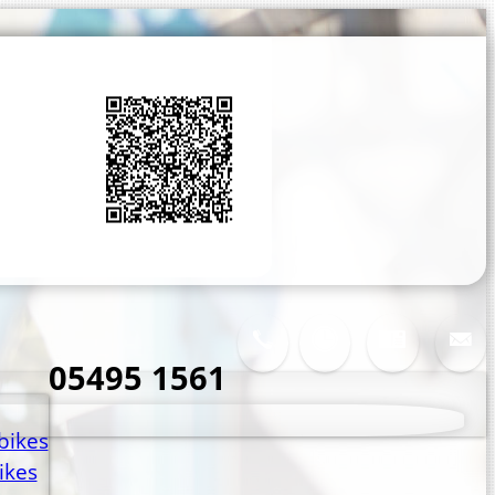
05495 1561
bikes
ikes