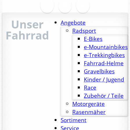
Unser
Angebote
Radsport
Fahrrad
E-Bikes
e-Mountainbikes
e-Trekkingbikes
Fahrrad-Helme
Gravelbikes
Kinder / Jugend
Race
Zubehör / Teile
Motorgeräte
Rasenmäher
Sortiment
Service